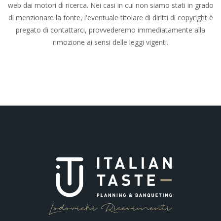
web dai motori di ricerca. Nei casi in cui non siamo stati in grado
di menzionare la fonte, l'eventuale titolare di diritti di copyright è
pregato di contattarci, provvederemo immediatamente alla
rimozione ai sensi delle leggi vigenti.